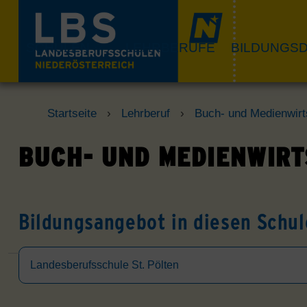
Skip
to
content
SCHULEN
LEHRBERUFE
BILDUNGSD
Startseite
›
Lehrberuf
›
Buch- und Medienwirt
BUCH- UND MEDIENWIRT
Bildungsangebot in diesen Schul
Landesberufsschule St. Pölten