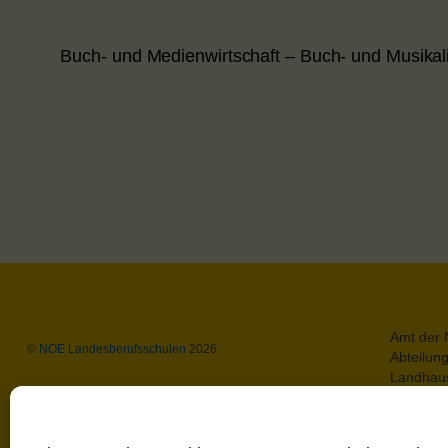
Buch- und Medienwirtschaft – Buch- und Musikal
Amt der 
©
NOE Landesberufsschulen
2026
Abteilun
Landhaus
A-3109 S
Datensch
Impress