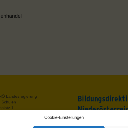
ienhandel
Back
NÖ Landesregierung
Bildungsdirekt
To
g Schulen
Top
Niederösterrei
platz 1
t.Pölten
Cookie-Einstellungen
utz
Rennbahnstraße 29
um
3109 St. Pölten