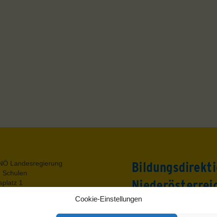
Back
NÖ Landesregierung
Bildungsdirekt
To
g Schulen
Top
Niederösterrei
platz 1
t.Pölten
Cookie-Einstellungen
utz
Rennbahnstraße 29
um
3109 St. Pölten