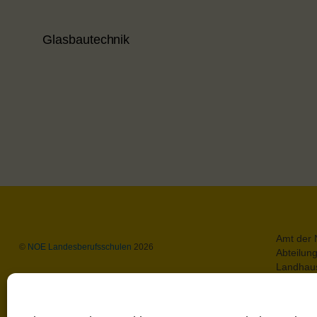
Glasbautechnik
Amt der 
©
NOE Landesberufsschulen
2026
Abteilun
Landhaus
A-3109 S
Datensch
Impress