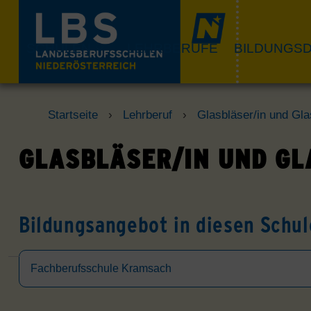
Skip
to
content
SCHULEN
LEHRBERUFE
BILDUNGSD
Startseite
›
Lehrberuf
›
Glasbläser/in und Gl
GLASBLÄSER/IN UND G
Bildungsangebot in diesen Schul
Fachberufsschule Kramsach