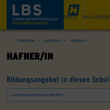
Skip
to
content
SCHULEN
LEHRBERUFE
BILDUNGSD
Startseite
›
Lehrberuf
›
Hafner/in
HAFNER/IN
Bildungsangebot in diesen Schul
Landesberufsschule Lilienfeld