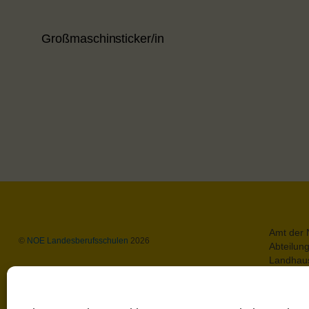
Großmaschinsticker/in
Amt der 
©
NOE Landesberufsschulen
2026
Abteilun
Landhaus
A-3109 S
Datensch
Impress