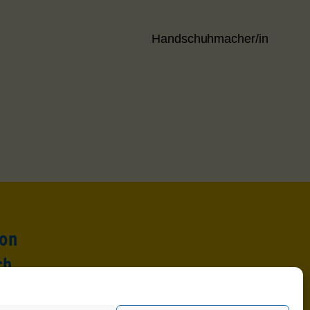
Handschuhmacher/in
ion
ch