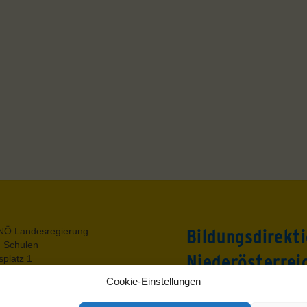
Back
NÖ Landesregierung
Bildungsdirekt
To
g Schulen
Top
Niederösterrei
platz 1
t.Pölten
Cookie-Einstellungen
utz
Rennbahnstraße 29
um
3109 St. Pölten