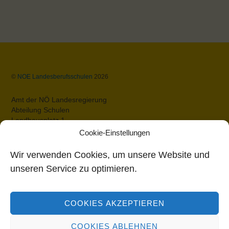
Back
©
NOE Landesberufsschulen
2026
To
Top
Amt der NÖ Landesregierung
Abteilung Schulen
Landhausplatz 1
A-3109 St.Pölten
Cookie-Einstellungen
Datenschutz
Impressum
Wir verwenden Cookies, um unsere Website und
Barrierefreiheit
unseren Service zu optimieren.
Bildungsdirektion Niederösterreich
COOKIES AKZEPTIEREN
Rennbahnstraße 29
3109 St. Pölten
COOKIES ABLEHNEN
Tel: 02742/280-0