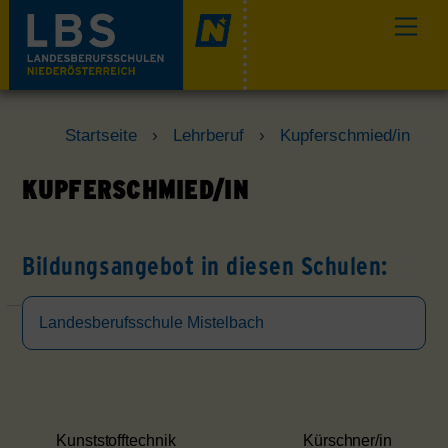
Skip
Men
to
content
Startseite
›
Lehrberuf
›
Kupferschmied/in
KUPFERSCHMIED/IN
Bildungsangebot in diesen Schulen:
Landesberufsschule Mistelbach
Kunststofftechnik
Kürschner/in