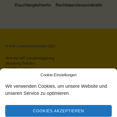
Rauchfangkehrer/in
Rechtskanzleiassistent/in
Back
©
NOE Landesberufsschulen
2026
To
Top
Amt der NÖ Landesregierung
Abteilung Schulen
Landhausplatz 1
A-3109 St.Pölten
Cookie-Einstellungen
Datenschutz
Impressum
Wir verwenden Cookies, um unsere Website und
Barrierefreiheit
unseren Service zu optimieren.
Bildungsdirektion Niederösterreich
COOKIES AKZEPTIEREN
Rennbahnstraße 29