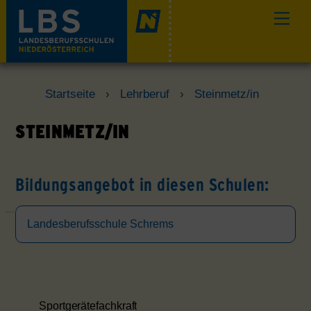
Skip
Men
to
content
Startseite
›
Lehrberuf
›
Steinmetz/in
STEINMETZ/IN
Bildungsangebot in diesen Schulen:
Landesberufsschule Schrems
Sportgerätefachkraft