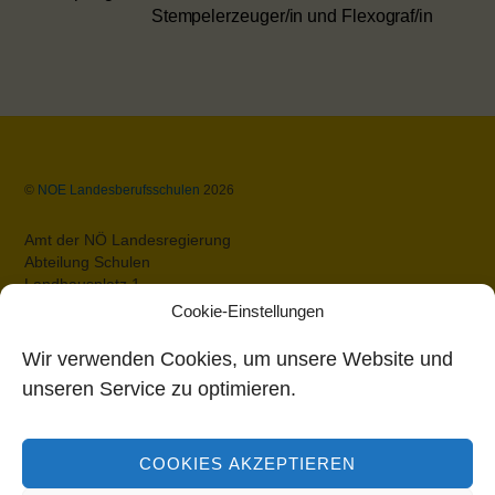
Stempelerzeuger/in und Flexograf/in
Back
©
NOE Landesberufsschulen
2026
To
Top
Amt der NÖ Landesregierung
Abteilung Schulen
Landhausplatz 1
A-3109 St.Pölten
Cookie-Einstellungen
Datenschutz
Impressum
Wir verwenden Cookies, um unsere Website und
Barrierefreiheit
unseren Service zu optimieren.
Bildungsdirektion Niederösterreich
COOKIES AKZEPTIEREN
Rennbahnstraße 29
3109 St. Pölten