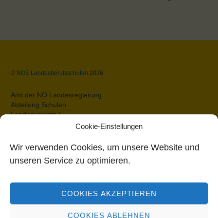
Back
©
NOE Landesberufsschulen
2026
To
Top
Amt der NÖ Landesregierung
Abteilung Schulen
Landhausplatz 1
A-3109 St.Pölten
Cookie-Einstellungen
Datenschutz
Impressum
Wir verwenden Cookies, um unsere Website und
Barrierefreiheit
unseren Service zu optimieren.
Bildungsdirektion Niederösterreich
COOKIES AKZEPTIEREN
Rennbahnstraße 29
3109 St. Pölten
COOKIES ABLEHNEN
Tel: 02742/280-0