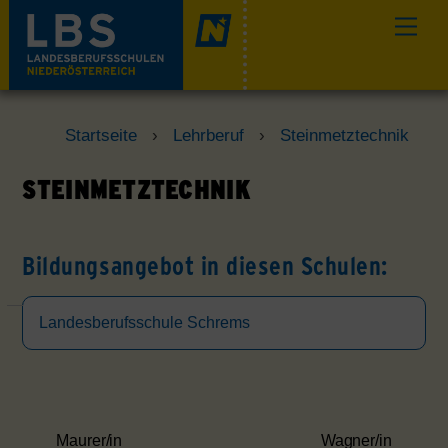
Skip
Men
to
content
Startseite
›
Lehrberuf
›
Steinmetztechnik
STEINMETZTECHNIK
Bildungsangebot in diesen Schulen:
Landesberufsschule Schrems
Maurer/in
Wagner/in