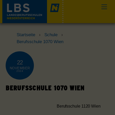
Skip
Men
to
content
Startseite
›
Schule
›
Berufsschule 1070 Wien
22
NOVEMBER
2024
BERUFSSCHULE 1070 WIEN
Berufsschule 1120 Wien