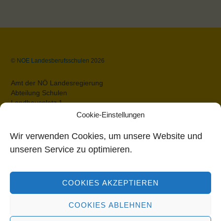
Back
©
NOE Landesberufsschulen
2026
To
Top
Amt der NÖ Landesregierung
Abteilung Schulen
Landhausplatz 1
A-3109 St.Pölten
Cookie-Einstellungen
Datenschutz
Impressum
Wir verwenden Cookies, um unsere Website und
Barrierefreiheit
unseren Service zu optimieren.
Bildungsdirektion Niederösterreich
COOKIES AKZEPTIEREN
Rennbahnstraße 29
3109 St. Pölten
COOKIES ABLEHNEN
Tel: 02742/280-0
Fax: 02742/280-1111