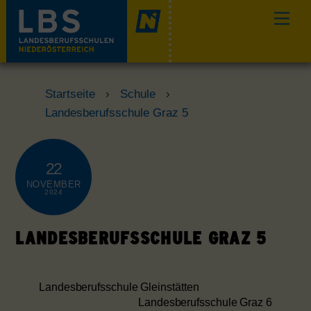
Skip
Men
to
content
Startseite
›
Schule
›
Landesberufsschule Graz 5
22
NOVEMBER
2024
LANDESBERUFSSCHULE GRAZ 5
Landesberufsschule Gleinstätten
Landesberufsschule Graz 6