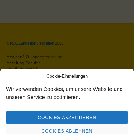
Back
©
NOE Landesberufsschulen
2026
To
Top
Amt der NÖ Landesregierung
Abteilung Schulen
Landhausplatz 1
A-3109 St.Pölten
Cookie-Einstellungen
Datenschutz
Impressum
Wir verwenden Cookies, um unsere Website und
Barrierefreiheit
unseren Service zu optimieren.
Bildungsdirektion Niederösterreich
COOKIES AKZEPTIEREN
Rennbahnstraße 29
3109 St. Pölten
COOKIES ABLEHNEN
Tel: 02742/280-0