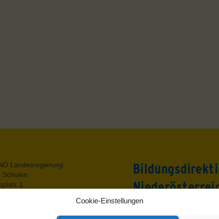
Back
NÖ Landesregierung
Bildungsdirekt
To
g Schulen
Top
Niederösterrei
platz 1
t.Pölten
Cookie-Einstellungen
utz
Rennbahnstraße 29
um
3109 St. Pölten