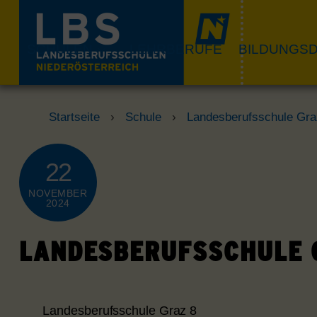
Skip
to
content
SCHULEN
LEHRBERUFE
BILDUNGSD
Startseite
›
Schule
›
Landesberufsschule Gra
22
NOVEMBER
2024
LANDESBERUFSSCHULE 
Landesberufsschule Graz 8