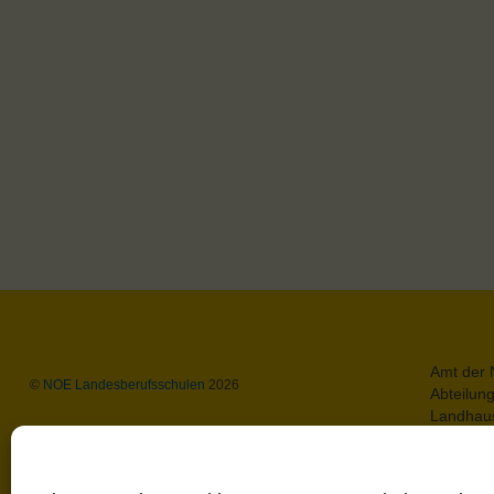
Amt der 
©
NOE Landesberufsschulen
2026
Abteilun
Landhaus
A-3109 S
Datensch
Impress