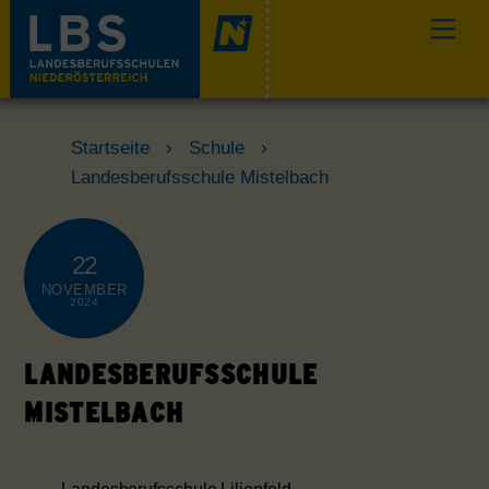
Skip
Men
to
content
Startseite
›
Schule
›
Landesberufsschule Mistelbach
22
NOVEMBER
2024
LANDESBERUFSSCHULE
MISTELBACH