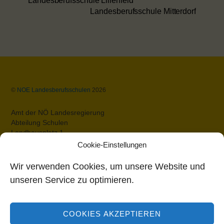
Landesberufsschule Lilienfeld
Landesberufsschule Mitterdorf
Back
©
NOE Landesberufsschulen
2026
To
Top
Amt der NÖ Landesregierung
Abteilung Schulen
Landhausplatz 1
A-3109 St.Pölten
Cookie-Einstellungen
Datenschutz
Impressum
Wir verwenden Cookies, um unsere Website und
Barrierefreiheit
unseren Service zu optimieren.
Bildungsdirektion Niederösterreich
COOKIES AKZEPTIEREN
Rennbahnstraße 29