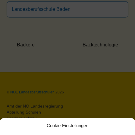
Landesberufsschule Baden
Bäckerei
Backtechnologie
Back
©
NOE Landesberufsschulen
2026
To
Top
Amt der NÖ Landesregierung
Abteilung Schulen
Landhausplatz 1
A-3109 St.Pölten
Cookie-Einstellungen
Datenschutz