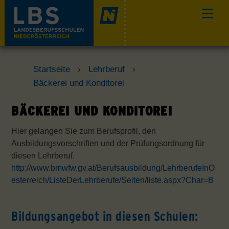
Skip
Men
to
content
Startseite
›
Lehrberuf
›
Bäckerei und Konditorei
BÄCKEREI UND KONDITOREI
Hier gelangen Sie zum Berufsprofil, den
Ausbildungsvorschriften und der Prüfungsordnung für
diesen Lehrberuf.
http://www.bmwfw.gv.at/Berufsausbildung/LehrberufeInO
esterreich/ListeDerLehrberufe/Seiten/liste.aspx?Char=B
Bildungsangebot in diesen Schulen: