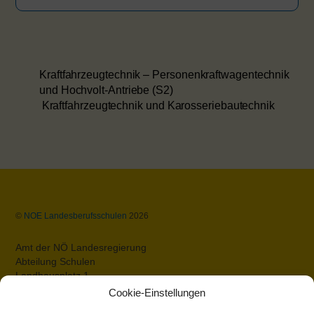
Kraftfahrzeugtechnik – Personenkraftwagentechnik
und Hochvolt-Antriebe (S2)
Kraftfahrzeugtechnik und Karosseriebautechnik
Back
©
NOE Landesberufsschulen
2026
To
Top
Amt der NÖ Landesregierung
Abteilung Schulen
Landhausplatz 1
A-3109 St.Pölten
Cookie-Einstellungen
Datenschutz