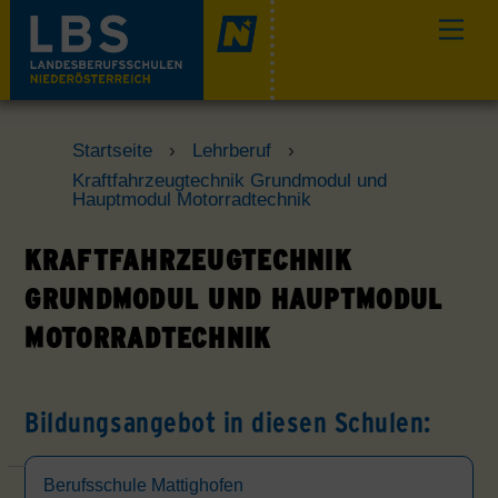
Skip
Men
to
content
Startseite
›
Lehrberuf
›
Kraftfahrzeugtechnik Grundmodul und
Hauptmodul Motorradtechnik
KRAFTFAHRZEUGTECHNIK
GRUNDMODUL UND HAUPTMODUL
MOTORRADTECHNIK
Bildungsangebot in diesen Schulen:
Berufsschule Mattighofen